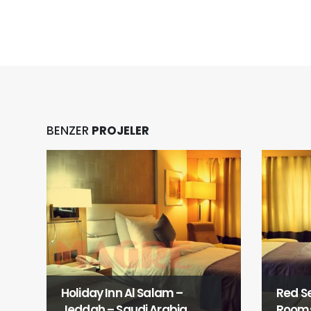
BENZER
PROJELER
Red Sea Palace Hotel
Rooms
Pullm