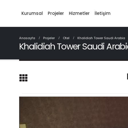
Kurumsal
Projeler
Hizmetler
İletişim
Anasayfa
Projeler
Otel
Khalidiah Tower Saudi Arabia
Khalidiah Tower Saudi Arab