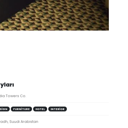
yları
dia Towers Co.
SIGN
FURNITURE
HOTEL
INTERIOR
yadh, Suudi Arabistan