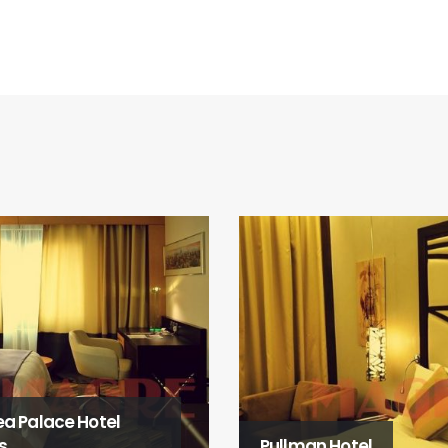
Ramada Al Qassim Hot
an Hotel
and Suites