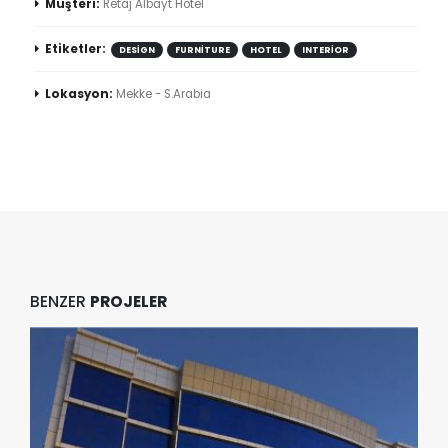
Müşteri:
Retaj Albayt Hotel
Etiketler:
DESIGN
FURNITURE
HOTEL
INTERIOR
Lokasyon:
Mekke - S.Arabia
BENZER
PROJELER