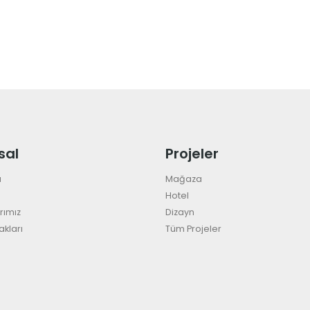
sal
Projeler
a
Mağaza
Hotel
rımız
Dizayn
akları
Tüm Projeler