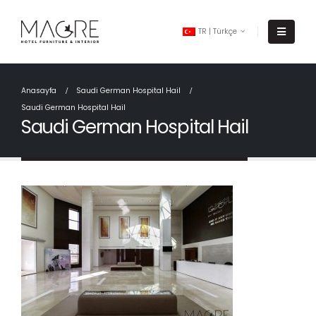
TR | Türkçe
Anasayfa
Saudi German Hospital Hail
Saudi German Hospital Hail
Saudi German Hospital Hail