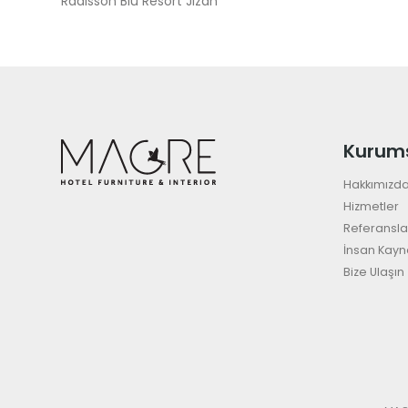
Radisson Blu Resort Jizan
Kurum
Hakkımızd
Hizmetler
Referansla
İnsan Kayn
Bize Ulaşın