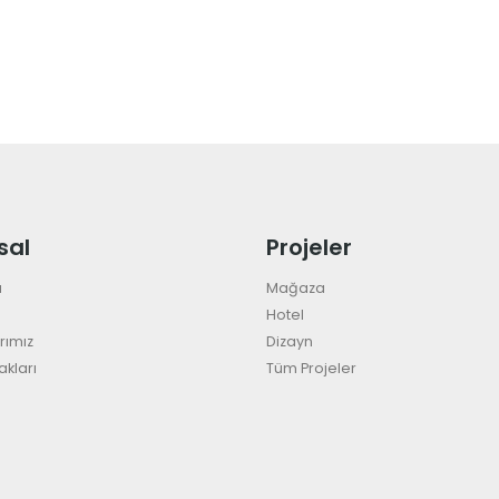
sal
Projeler
a
Mağaza
Hotel
rımız
Dizayn
akları
Tüm Projeler