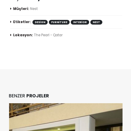
Müşteri:
Nest
Etiketler:
DESIGN
FURNITURE
INTERIOR
NEST
Lokasyon:
The Pearl - Qatar
BENZER
PROJELER