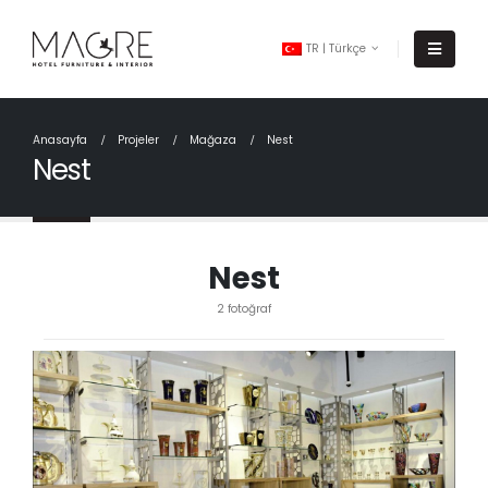
TR | Türkçe
Anasayfa
Projeler
Mağaza
Nest
Nest
Nest
2 fotoğraf