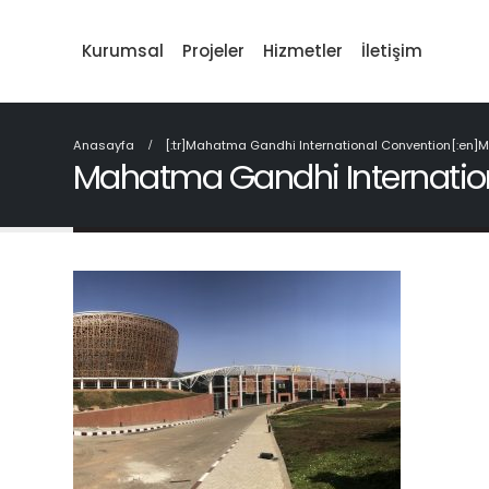
Kurumsal
Projeler
Hizmetler
İletişim
Anasayfa
[:tr]Mahatma Gandhi International Convention[:en]M
Mahatma Gandhi Internatio