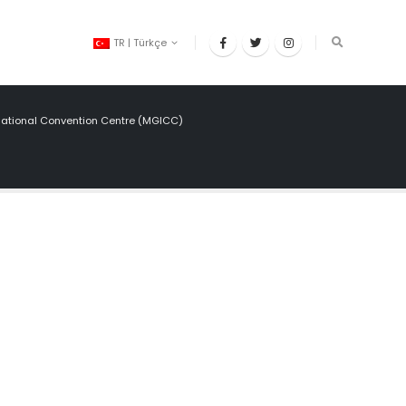
TR | Türkçe
ational Convention Centre (MGICC)