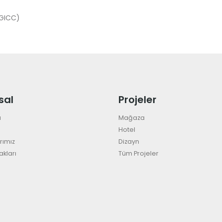
MGICC)
sal
Projeler
a
Mağaza
Hotel
rımız
Dizayn
akları
Tüm Projeler