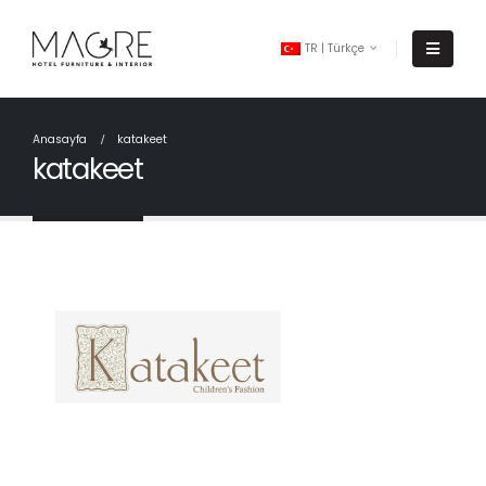
TR | Türkçe
Anasayfa
katakeet
katakeet