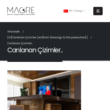
TR | Türkçe
Anasayfa
[:tr]Canlanan Çizimler..[:en]From Drawings to the production[:]
Canlanan Çizimler..
Canlanan Çizimler..